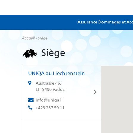
Aller
au
contenu
principal
Assurance Dommages et Acc
Accueil
»
Siège
Siège
UNIQA au Liechtenstein
Austrasse 46,
LI - 9490 Vaduz
info@uniqa.li
+423 237 50 11